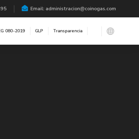
195
Email: administracion@coinogas.com
G 080-2019
GLP
Transparencia