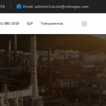
195
Email: administracion@coinogas.com
G 080-2019
GLP
Transparencia