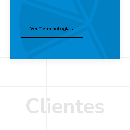
Ver Terminología
C
l
i
e
n
t
e
s